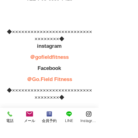
◆××××××××××××××××××××××××××
××××××××◆
　instagram　
＠gofieldfitness
　Facebook　
＠Go.Field Fitness
◆××××××××××××××××××××××××××
××××××××◆
電話
メール
会員予約
LINE
Instagram
＃筋膜 
#筋膜リリース
 ＃筋トレ ＃身
体づくり 
#ボディメイク
 ＃パフォー