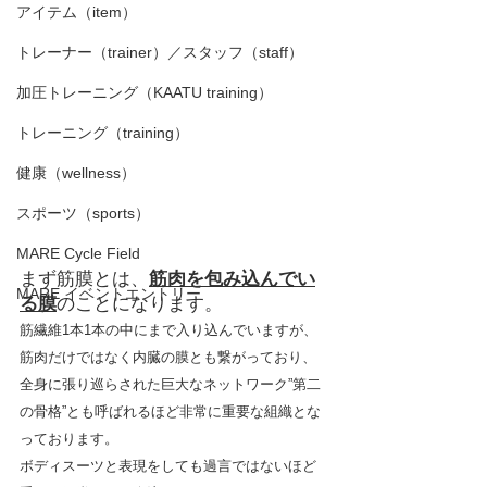
アイテム（item）
トレーナー（trainer）／スタッフ（staff）
加圧トレーニング（KAATU training）
トレーニング（training）
健康（wellness）
スポーツ（sports）
MARE Cycle Field
まず筋膜とは、
筋肉を包み込んでい
MARE イベントエントリー
る膜
のことになります。
筋繊維1本1本の中にまで入り込んでいますが、
筋肉だけではなく内臓の膜とも繋がっており、
全身に張り巡らされた巨大なネットワーク”第二
の骨格”とも呼ばれるほど非常に重要な組織とな
っております。
ボディスーツと表現をしても過言ではないほど