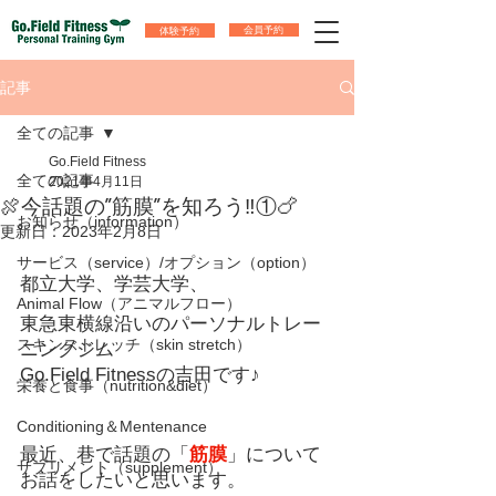
体験予約
会員予約
記事
全ての記事
Go.Field Fitness
全ての記事
2021年4月11日
🍖今話題の”筋膜”を知ろう‼①🍗
お知らせ（information）
更新日：
2023年2月8日
サービス（service）/オプション（option）
都立大学、学芸大学、
Animal Flow（アニマルフロー）
東急東横線沿いのパーソナルトレー
スキンストレッチ（skin stretch）
ニングジム
Go.Field Fitnessの吉田です♪
栄養と食事（nutrition&diet）
Conditioning＆Mentenance
最近、巷で話題の「
筋膜
」について
サプリメント（supplement）
お話をしたいと思います。