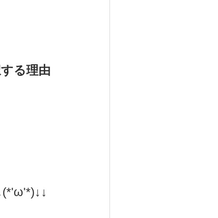
択する理由
'*)↓↓