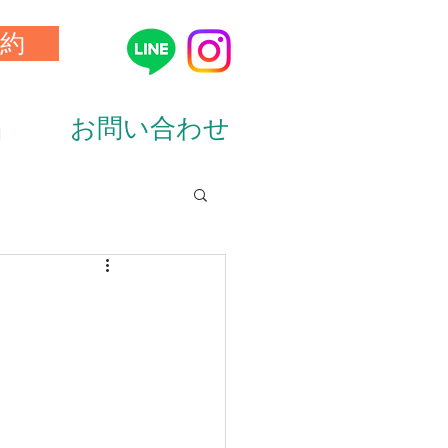
約
品
お問い合わせ
ion&diet）
ーニング（training）