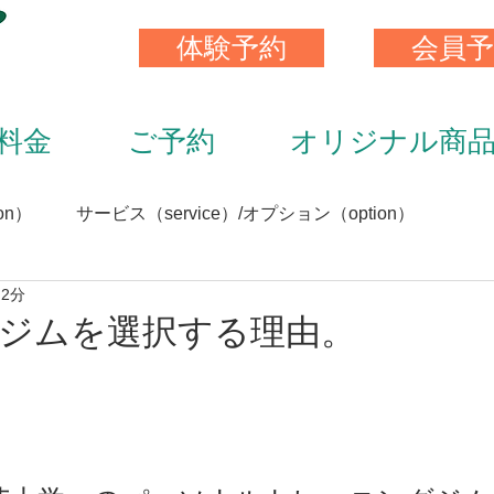
体験予約
会員予
料金
ご予約
オリジナル商
on）
サービス（service）/オプション（option）
 2分
）
スキンストレッチ（skin stretch）
栄養と食事（nutrit
ジムを選択する理由。
サプリメント（supplement）
アイテム（item）
（staff）
加圧トレーニング（KAATU training）
トレ