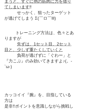
まうと、すぐに他の筋肉に力を借り
てしまいます
‼
　　　せっかく、狙ったターゲット
が逃げてしまう Σ(￣ロ￣lll)
         トレーニング方法は、色々とあ
りますが
先ずは、1セット目、2セット
目と、少しず重たくしていくと
　　　負荷が逃げずに「ぐわー」と
『力こぶ』のみ効いてきますよ♪(。-
`ω-)
カッコイイ『腕』を、目指している
方は
是非‼ポイントを意識しながら挑戦し