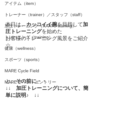
アイテム（item）
トレーナー（trainer）／スタッフ（staff）
本日は、
カッコイイ腕
を目指して
加
加圧トレーニング（KAATU training）
圧トレーニング
を始めた
トレーニング（training）
お客様のトレーニング風景をご紹介
☆
健康（wellness）
スポーツ（sports）
MARE Cycle Field
と、
その前に・・
MARE イベントエントリー
↓↓　加圧トレーニングについて、簡
単に説明♪　↓↓