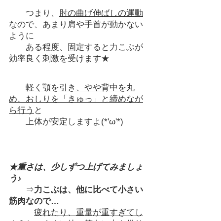
　　つまり、
肘の曲げ伸ばしの運動
なので、あまり肩や手首が動かない
ように
　　ある程度、固定すると力こぶが
効率良く刺激を受けます★
軽く顎を引き、やや背中を丸
め、おしりを「きゅっ」と締めなが
ら行う
と
　　上体が安定しますよ(*'ω'*)
★重さは、少しずつ上げてみましょ
う♪
　　⇒
力こぶは、他に比べて小さい
筋肉なので…
疲れたり、重量が重すぎてし