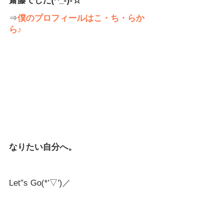
齋藤でした(^_-)-☆
⇒
僕のプロフィールはこ・ち・らか
ら♪
なりたい自分へ。
Let″s Go(*'▽')／