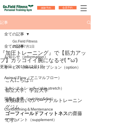
体験予約
会員予約
記事
全ての記事
Go.Field Fitness
全ての記事
2018年7月1日
『加圧トレーニング』で【筋力アッ
お知らせ（information）
プ】カッコイイ腕になるぞ( *'ω')ゞ
更新日：
2019年12月1日
サービス（service）/オプション（option）
Animal Flow（アニマルフロー）
こんにちは☆
スキンストレッチ（skin stretch）
都立大学、学芸大学
栄養と食事（nutrition&diet）
東横線沿いのパーソナルトレーニン
グジム
Conditioning＆Mentenance
ゴーフィールドフィットネス
の齋藤
サプリメント（supplement）
です♪