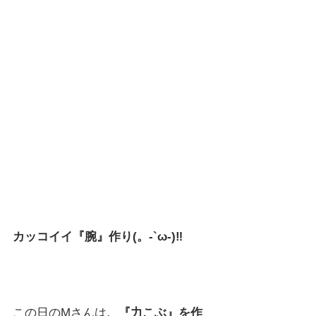
カッコイイ『腕』作り(。-`ω-)‼
この日のMさんは
、『力こぶ』を作