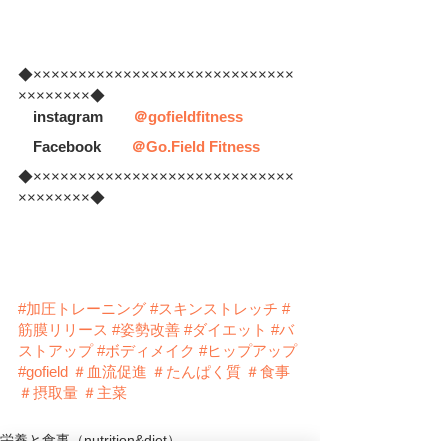
◆×××××××××××××××××××××××××××××
××××××××◆
　instagram　　
＠gofieldfitness
　Facebook　　
＠Go.Field Fitness
◆×××××××××××××××××××××××××××××
××××××××◆
#
加圧トレーニング
#スキンストレッチ
#
筋膜リリース
#姿勢改善
#ダイエット
#バ
ストアップ
#ボディメイク
#ヒップアップ
#gofield
＃血流促進
＃たんぱく質
＃食事
＃摂取量
＃主菜
栄養と食事（nutrition&diet）