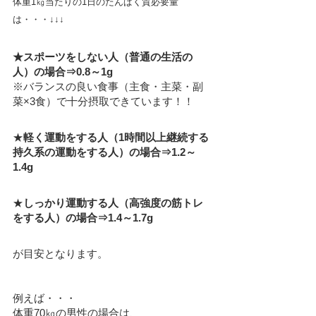
体重1㎏当たりの1日のたんぱく質必要量
は・・・↓↓↓
★
スポーツをしない人（普通の生活の
人）の場合⇒0.8～1g
※バランスの良い食事（主食・主菜・副
菜×3食）で十分摂取できています！！
★
軽く運動をする人（1時間以上継続する
持久系の運動をする人）の場合⇒1.2～
1.4g
★
しっかり運動する人（高強度の筋トレ
をする人）の場合⇒1.4～1.7g
が目安となります。
例えば・・・
体重70㎏の男性の場合は、