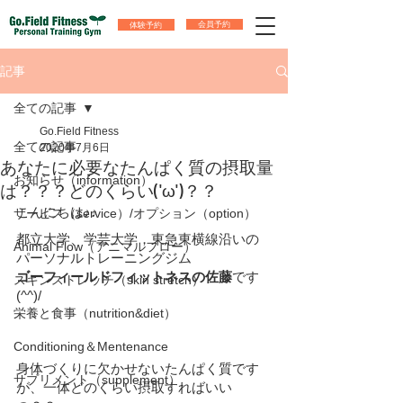
体験予約
会員予約
記事
全ての記事
Go.Field Fitness
全ての記事
2020年7月6日
あなたに必要なたんぱく質の摂取量
お知らせ（information）
は？？？どのくらい('ω')？？
こんにちは♪♪
サービス（service）/オプション（option）
都立大学、学芸大学，東急東横線沿いの
Animal Flow（アニマルフロー）
パーソナルトレーニングジム
ゴーフィールドフィットネスの佐藤
です
スキンストレッチ（skin stretch）
(^^)/  
栄養と食事（nutrition&diet）
Conditioning＆Mentenance
身体づくりに欠かせないたんぱく質です
サプリメント（supplement）
が、一体どのくらい摂取すればいい