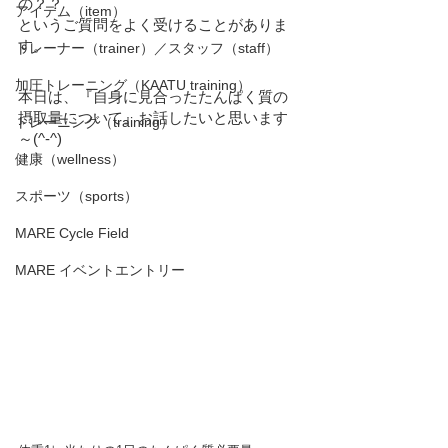
の？？
アイテム（item）
というご質問をよく受けることがありま
す。
トレーナー（trainer）／スタッフ（staff）
加圧トレーニング（KAATU training）
本日は、『自身に見合ったたんぱく質の
摂取量について』お話したいと思います
トレーニング（training）
～(^-^)
健康（wellness）
スポーツ（sports）
MARE Cycle Field
MARE イベントエントリー