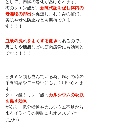
として、内臓の老化があげられます。
梅のクエン酸が、
新陳代謝を促し体内の
老廃物の排出
を促進し、
むくみの解消、
美肌や老化防止
なども期待できま
す！！！
血液の流れをよくする働き
もあるので、
肩こりや腰痛
などの
筋肉疲労にも効果的
ですよ！！！
ビタミン類も含んでいる為、風邪の時の
栄養補給や二日酔いにもよく用いられま
す。
クエン酸もリンゴ酸も
カルシウムの吸収
を促す効果
があり、気分転換やカルシウム不足から
来るイライラの抑制にもオススメです
(^_-)-☆