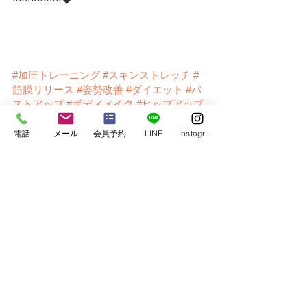
#
加圧トレーニング
#スキンストレッチ
#
筋膜リリース
#姿勢改善
#ダイエット
#バ
ストアップ
#ボディメイク
#ヒップアップ
#gofield
  ＃梅 ＃疲労回復 ＃梅雨 ＃クエン
酸 ＃血流促進
電話
メール
会員予約
LINE
Instagram
栄養と食事（nutrition&diet）
すべて表示
最新記事