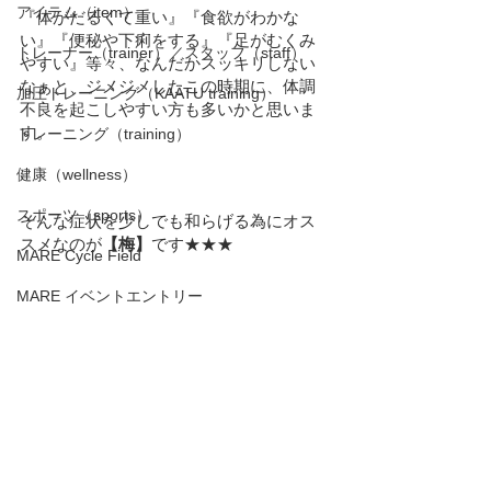
アイテム（item）
『体がだるくて重い』『食欲がわかな
い』『便秘や下痢をする』『足がむくみ
トレーナー（trainer）／スタッフ（staff）
やすい』等々、なんだかスッキリしない
なぁと、
ジメジメしたこの時期に、体調
加圧トレーニング（KAATU training）
不良を起こしやすい方も多いかと思いま
す。
トレーニング（training）
健康（wellness）
スポーツ（sports）
そんな症状を少しでも和らげる為にオス
スメなのが
【梅】
です★★★
MARE Cycle Field
MARE イベントエントリー