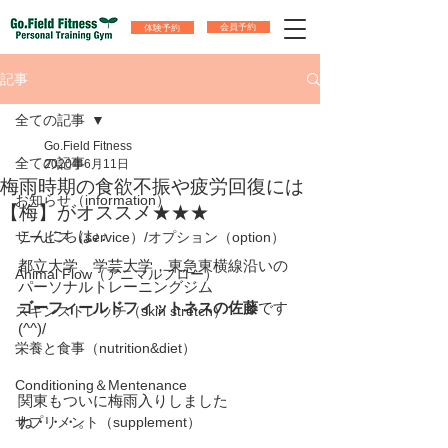
体験予約
会員予約
記事
全ての記事
Go.Field Fitness
全ての記事
2020年6月11日
梅雨時期の食欲不振や疲労回復には
お知らせ（information）
【梅】がオススメ★★★
こんにちは♪♪
サービス（service）/オプション（option）
都立大学、学芸大学，東急東横線沿いの
Animal Flow（アニマルフロー）
パーソナルトレーニングジム
ゴーフィールドフィットネスの佐藤
です
スキンストレッチ（skin stretch）
(^^)/  
栄養と食事（nutrition&diet）
Conditioning＆Mentenance
関東もついに梅雨入りしました
ね・・・。
サプリメント（supplement）