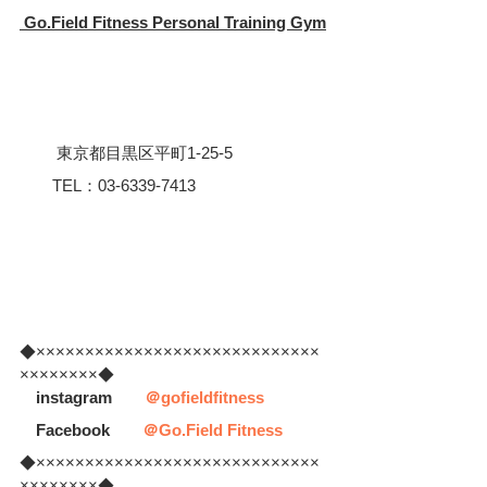
 Go.Field Fitness Personal Training Gym
 　　東京都目黒区平町1-25-5
　　TEL：03-6339-7413
◆×××××××××××××××××××××××××××××
××××××××◆
　instagram　　
＠gofieldfitness
　Facebook　　
＠Go.Field Fitness
◆×××××××××××××××××××××××××××××
××××××××◆