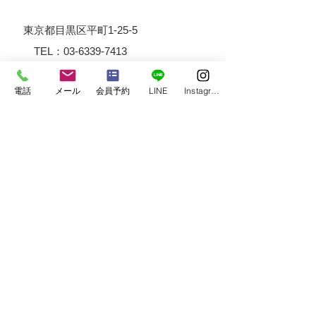
　東京都目黒区平町1-25-5　
　　TEL：03-6339-7413
電話
メール
会員予約
LINE
Instagram
◆×××××××××××××××××××××××××××××
××××××××◆
　instagram　　
＠gofieldfitness
　Facebook　　
＠Go.Field Fitness
◆×××××××××××××××××××××××××××××
××××××××◆
#
加圧トレーニング
#スキンストレッチ
#筋膜リリース
#姿勢改善
#ダイエット
#バ
ストアップ
#ボディメイク
#ヒップアップ