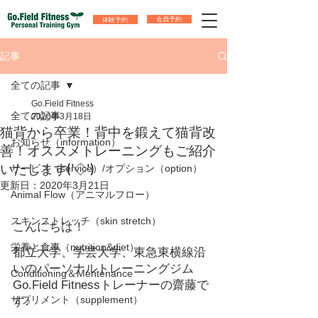
体験予約
会員予約
記事
全ての記事
Go.Field Fitness
全ての記事
2020年3月18日
猫背から卒業！背中を鍛えて猫背改
お知らせ（information）
善！オススメトレーニングもご紹介
いたします('◇')ゞ
サービス（service）/オプション（option）
更新日：
2020年3月21日
Animal Flow（アニマルフロー）
スキンストレッチ（skin stretch）
こんにちは！
栄養と食事（nutrition&diet）
都立大学、学芸大学、東急東横線沿
いのパーソナルトレーニングジム
Conditioning＆Mentenance
Go.Field Fitnessトレーナーの齋藤で
サプリメント（supplement）
す♪