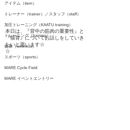
アイテム（item）
トレーナー（trainer）／スタッフ（staff）
加圧トレーニング（KAATU training）
本日は、『背中の筋肉の重要性』と
トレーニング（training）
『猫背』についてお話しをしていき
たいと思います☆
健康（wellness）
☆　
スポーツ（sports）
MARE Cycle Field
MARE イベントエントリー