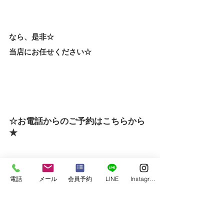
なら、是非☆
当店にお任せください☆
☆お電話からのご予約はこちらから
★ 
　TEL  03-6339-7413
電話
メール
会員予約
LINE
Instagram
☆WEBからのご予約はこちらをクリ
ック★