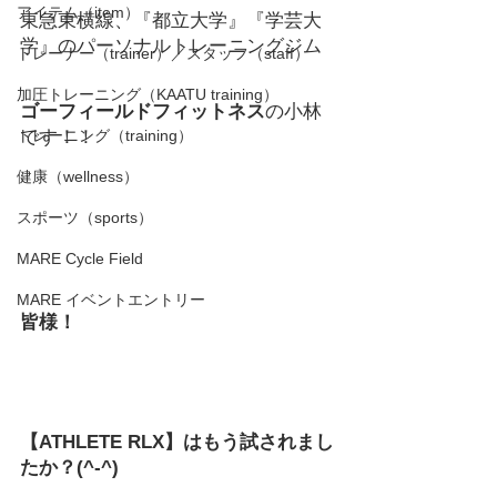
アイテム（item）
東急東横線、『都立大学』『学芸大
学』のパーソナルトレーニングジム
トレーナー（trainer）／スタッフ（staff）
加圧トレーニング（KAATU training）
ゴーフィールドフィットネス
の小林
トレーニング（training）
です！！
健康（wellness）
スポーツ（sports）
MARE Cycle Field
MARE イベントエントリー
皆様！
【ATHLETE RLX】はもう試されまし
たか？(^-^)