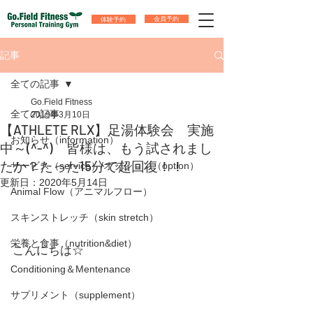
体験予約
会員予約
記事
全ての記事
Go.Field Fitness
全ての記事
2019年3月10日
【ATHLETE RLX】足湯体験会 実施
お知らせ（information）
中～(^-^) 皆様は、もう試されまし
たか？たった15分で超回復！！
サービス（service）/オプション（option）
更新日：
2020年5月14日
Animal Flow（アニマルフロー）
スキンストレッチ（skin stretch）
栄養と食事（nutrition&diet）
こんにちは☆
Conditioning＆Mentenance
サプリメント（supplement）