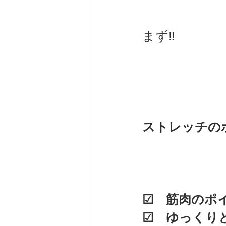
まず‼
ストレッチの
☑　筋肉のポ
☑　ゆっくり