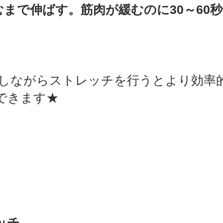
むまで伸ばす。筋肉が緩むのに30～60
できます★ 
ッチ