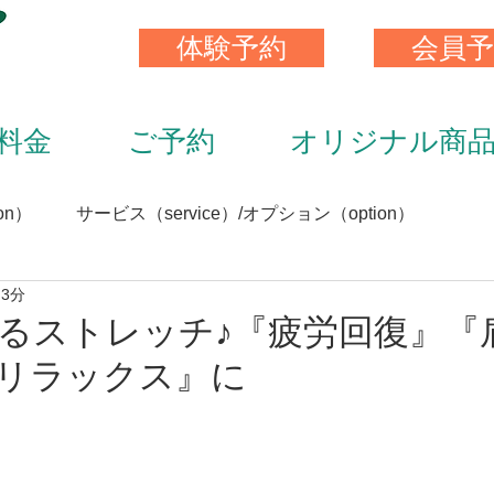
体験予約
会員予
料金
ご予約
オリジナル商
on）
サービス（service）/オプション（option）
 3分
）
スキンストレッチ（skin stretch）
栄養と食事（nutrit
るストレッチ♪『疲労回復』『
リラックス』に
サプリメント（supplement）
アイテム（item）
（staff）
加圧トレーニング（KAATU training）
トレ