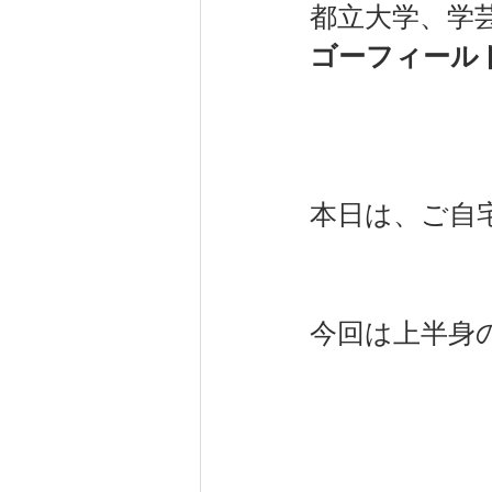
都立大学、学
ゴーフィール
健康（wellness）
スポーツ（
本日は、ご自
今回は上半身の