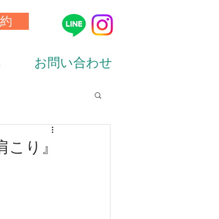
約
品
お問い合わせ
ion&diet）
肩こり』
ーニング（training）