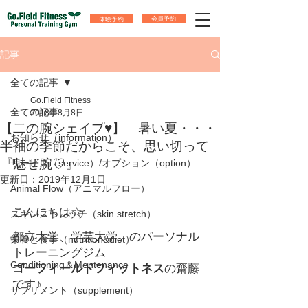
体験予約
会員予約
記事
全ての記事
Go.Field Fitness
全ての記事
2018年8月8日
【二の腕シェイプ♥】 暑い夏・・・
お知らせ（information）
半袖の季節だからこそ、思い切って
『魅せ腕♡』
サービス（service）/オプション（option）
更新日：
2019年12月1日
Animal Flow（アニマルフロー）
こんにちは☆
スキンストレッチ（skin stretch）
都立大学、学芸大学　のパーソナル
栄養と食事（nutrition&diet）
トレーニングジム
Conditioning＆Mentenance
ゴーフィールドフィットネス
の齋藤
です♪
サプリメント（supplement）