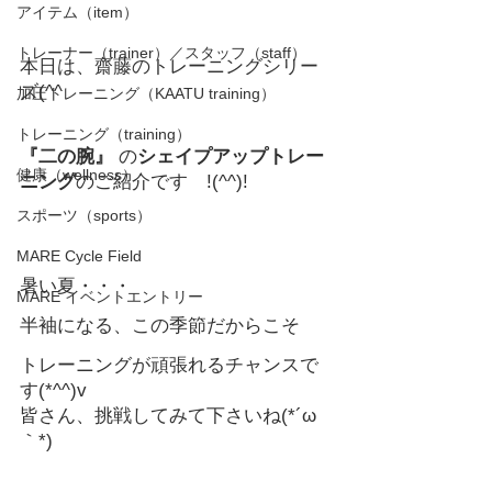
アイテム（item）
トレーナー（trainer）／スタッフ（staff）
本日は、齋藤のトレーニングシリー
ズ(^^ゞ
加圧トレーニング（KAATU training）
トレーニング（training）
『二の腕』
 の
シェイプアップトレー
健康（wellness）
ニング
のご紹介です　!(^^)!
スポーツ（sports）
MARE Cycle Field
暑い夏・・・
MARE イベントエントリー
半袖になる、この季節だからこそ
トレーニングが頑張れるチャンスで
す(*^^)v
皆さん、挑戦してみて下さいね(*´ω
｀*)