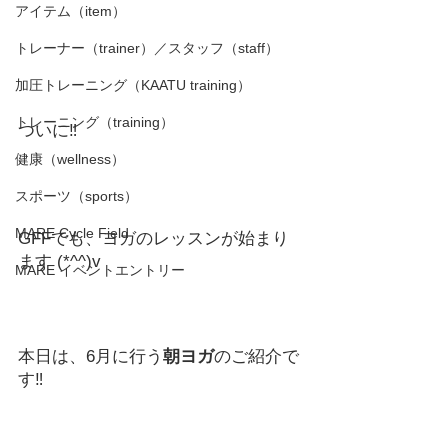
アイテム（item）
トレーナー（trainer）／スタッフ（staff）
加圧トレーニング（KAATU training）
トレーニング（training）
ついに‼
健康（wellness）
スポーツ（sports）
MARE Cycle Field
GFFでも、ヨガのレッスンが始まり
ます (*^^)v
MARE イベントエントリー
本日は、6月に行う
朝ヨガ
のご紹介で
す‼