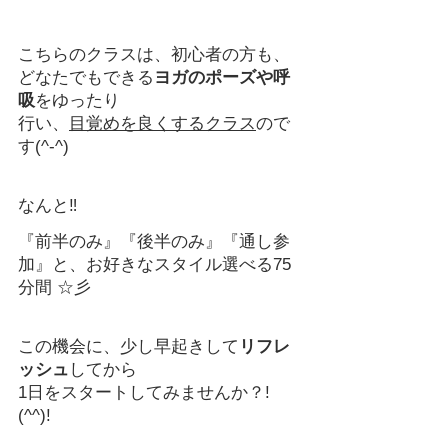
こちらのクラスは、初心者の方も、
どなたでもできる
ヨガのポーズや呼
吸
をゆったり
行い、
目覚めを良くするクラス
ので
す(^-^)
なんと‼
『前半のみ』『後半のみ』『通し参
加』と、お好きなスタイル選べる75
分間 ☆彡
この機会に、少し早起きして
リフレ
ッシュ
してから
1日をスタートしてみませんか？!
(^^)!