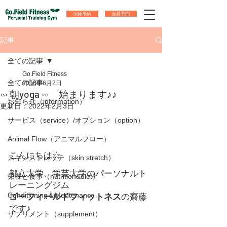
体験予約
会員予約
記事
全ての記事
Go.Field Fitness
全ての記事
2018年6月2日
∽ 朝yoga ∽ 始まります♪♪
お知らせ（information）
更新日：
2022年2月3日
サービス（service）/オプション（option）
Animal Flow（アニマルフロー）
こんにちは☆
スキンストレッチ（skin stretch）
都立大学、学芸大学のパーソナルト
栄養と食事（nutrition&diet）
レーニングジム
Conditioning＆Mentenance
ゴーフィールドフィットネス
の齋藤
です♪
サプリメント（supplement）