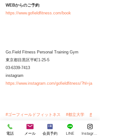
WEBからのご予約
https://www.gofieldfitness.com/book
Go.Field Fitness Personal Training Gym
東京都目黒区平町1-25-5
03-6339-7413
instagram 
https://www.instagram.com/gofieldfitness/?hl=ja
#ゴーフィールドフィットネス
#都立大学
#
学芸大学
#加圧トレーニング
#パーソナルトレーニング
#スキンストレッチ
電話
メール
会員予約
LINE
Instagram
#筋膜リリース
#ダイエット