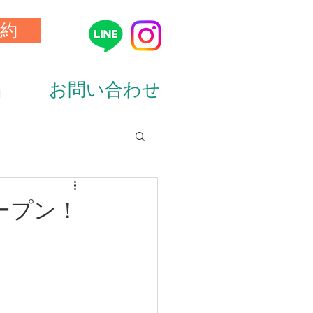
約
品
お問い合わせ
ion&diet）
ープン！
ーニング（training）