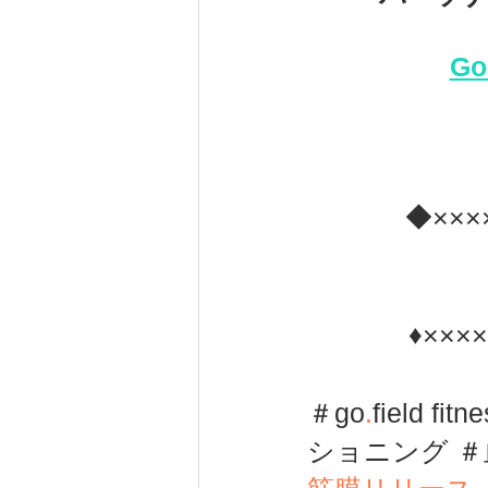
Go
◆×××
♦×××
＃go
.
field fi
ショニング ＃