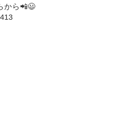
から📲😃
413‬