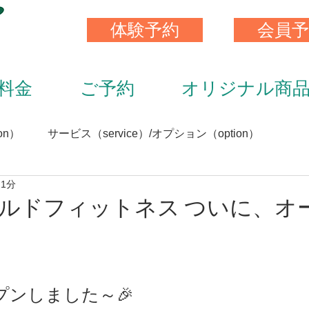
体験予約
会員予
料金
ご予約
オリジナル商
on）
サービス（service）/オプション（option）
 1分
）
スキンストレッチ（skin stretch）
栄養と食事（nutrit
ルドフィットネス ついに、オ
サプリメント（supplement）
アイテム（item）
プンしました～🎉
（staff）
加圧トレーニング（KAATU training）
トレ