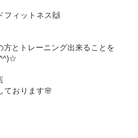
ドフィットネス🙌
sports）
MARE Cycle Field
MARE イベントエン
の方とトレーニング出来ることを
^)☆
店
しております🌸