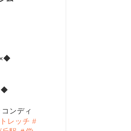
××◆
×◆ 
＃コンディ
ストレッチ
#