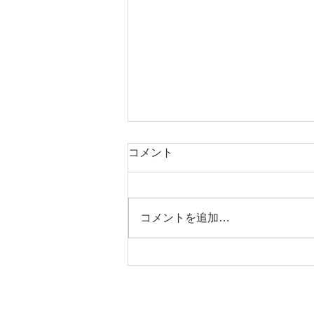
コメント
コメントを追加…
コラボ企画【とりつ大学 ×
Go.Field Fitness】お得に体
験！お見逃しなく！