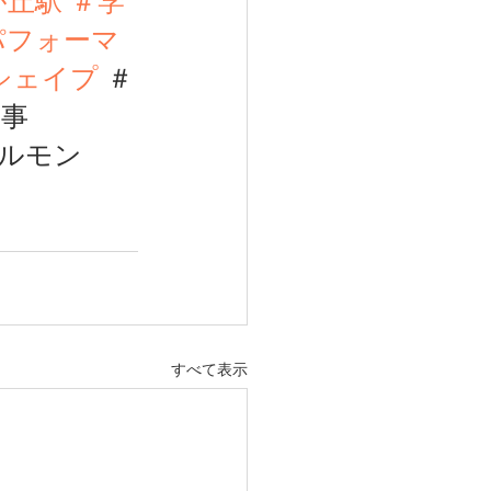
が丘駅 ＃学
パフォーマ
シェイプ
＃
事 
ホルモン
すべて表示