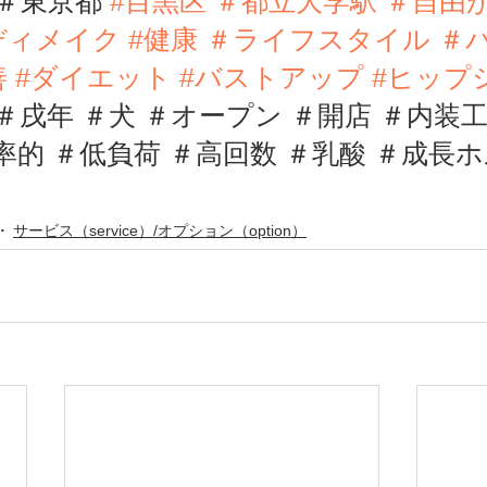
＃東京都
#目黒区
 ＃都立大学駅 ＃自由
ディメイク
#健康
 ＃ライフスタイル ＃
善
#ダイエット
#バストアップ
#ヒップ
 ＃戌年 ＃犬 
＃オープン ＃開店 ＃内装工
率的 ＃低負荷 
＃高回数 ＃乳酸 ＃成長
サービス（service）/オプション（option）