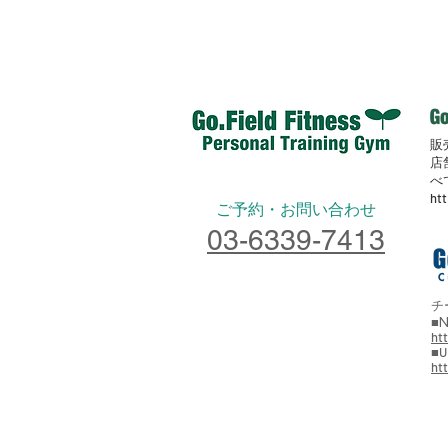
販
店
べ
ht
​ご予約・お問い合わせ
03-6339-7413
チ
■N
ht
■U
ht