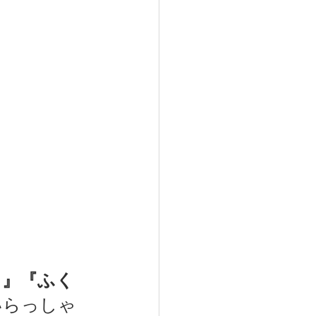
イ』『ふく
いらっしゃ