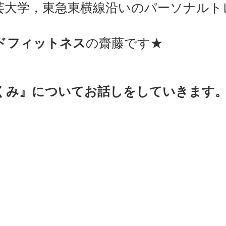
芸大学，東急東横線沿いのパーソナルト
sports）
MARE Cycle Field
MARE イベントエン
ドフィットネス
の齋藤です★  
くみ』についてお話しをしていきます