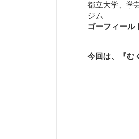
都立大学、学
ジム
健康（wellness）
スポーツ（
ゴーフィール
今回は、『む