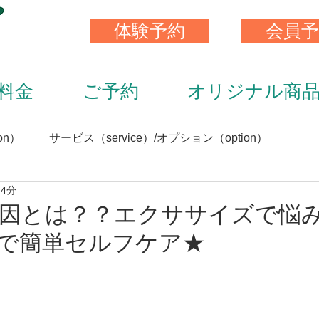
体験予約
会員予
料金
ご予約
オリジナル商
on）
サービス（service）/オプション（option）
 4分
）
スキンストレッチ（skin stretch）
栄養と食事（nutrit
因とは？？エクササイズで悩
で簡単セルフケア★
サプリメント（supplement）
アイテム（item）
（staff）
加圧トレーニング（KAATU training）
トレ