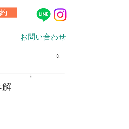
約
品
お問い合わせ
ion&diet）
み解
ーニング（training）