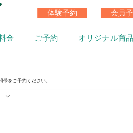
体験予約
会員予
料金
ご予約
オリジナル商
間帯をご予約ください。
）