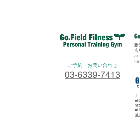
販
店
べ
ht
​ご予約・お問い合わせ
03-6339-7413
チ
■N
ht
■U
ht