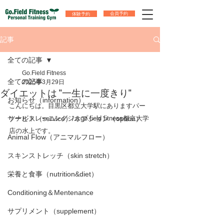
体験予約
会員予約
記事
全ての記事
Go.Field Fitness
全ての記事
2025年3月29日
ダイエットは "一生に一度きり"
お知らせ（information）
こんにちは。目黒区都立大学駅にありますパー
サービス（service）/オプション（option）
ソナルトレーニングジムgo.field fitness都立大学
店の水上です。
Animal Flow（アニマルフロー）
スキンストレッチ（skin stretch）
栄養と食事（nutrition&diet）
Conditioning＆Mentenance
サプリメント（supplement）