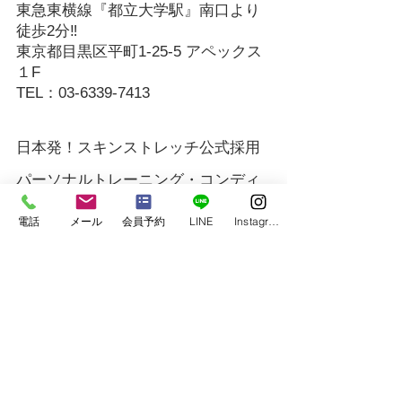
東急東横線『都立大学駅』南口より
徒歩2分‼
東京都目黒区平町1-25-5 アペックス
１F
TEL：03-6339-7413
日本発！スキンストレッチ公式採用
パーソナルトレーニング・コンディ
ショニングジム  
Go.Field Fitness Personal Training 
電話
メール
会員予約
LINE
Instagram
Gym
加圧トレーニング・筋膜リリース・スキンスト
レッチ・ボディメイク・ダイエット・ドライヘ
ッドスパ
instagram 
＠gofieldfitness
   Facebook 
＠
Go.Field Fitness