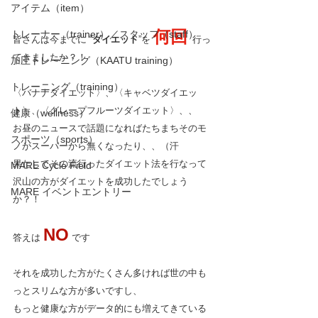
アイテム（item）
何回 
トレーナー（trainer）／スタッフ（staff）
皆さんは今までに “
ダイエット
”を 
行っ
てきましたか？！
加圧トレーニング（KAATU training）
トレーニング（training）
〈バナナダイエット〉、〈キャベツダイエッ
ト〉、〈グレープフルーツダイエット〉、、
健康（wellness）
お昼のニュースで話題になればたちまちそのモ
スポーツ（sports）
ノがスーパーから無くなったり、、（汗
果たしてその流行ったダイエット法を行なって
MARE Cycle Field
沢山の方がダイエットを成功したでしょう
MARE イベントエントリー
か？！
NO
答えは 
 です
それを成功した方がたくさん多ければ世の中も
っとスリムな方が多いですし、
もっと健康な方がデータ的にも増えてきている